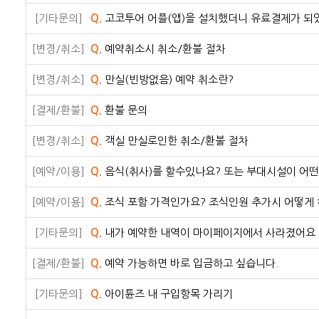
[기타문의]
Q.
고코투어 어플(앱)을 설치했더니 유료결제가 되
[변경/취소]
Q.
예약취소시 취소/환불 절차
[변경/취소]
Q.
만실(빈방없음) 예약 취소란?
[결제/환불]
Q.
환불 문의
[변경/취소]
Q.
객실 만실로인한 취소/환불 절차
[예약/이용]
Q.
음식(취사)를 할수있나요? 또는 부대시설이 어
[예약/이용]
Q.
조식 포함 가격인가요? 조식인원 추가시 어떻게
[기타문의]
Q.
내가 예약한 내역이 마이페이지에서 사라졌어요
[결제/환불]
Q.
예약 가능하면 바로 입금하고 싶습니다.
[기타문의]
Q.
아이튠즈 내 구입항목 가리기