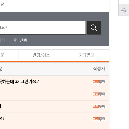
세요
결제
예약진행
환불
변경/취소
기타문의
문
작성자
못하는데 왜 그런가요?
.
요?