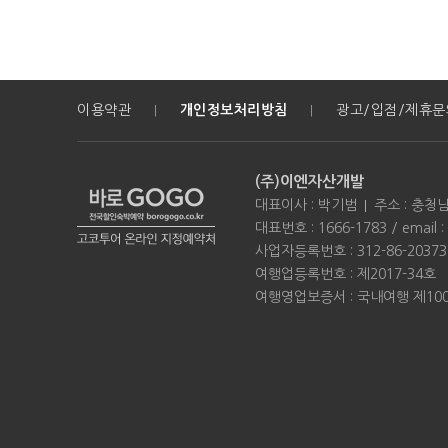
이용약관
개인정보처리방침
광고/입점/제휴문
|
|
(주)이엔자산개발
대표이사 : 박기범
주소 : 충청
대표번호 : 1666-1783 / email :
사업자등록번호 : 312-86-2037
여행업등록번호 : 제2017-34호
여행영업보증서 : 국내여행 제100-0