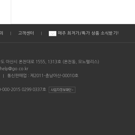
의
고객센터
매주 최저가/특가 상품 소식받기!
|
|
남도 아산시 온천대로 1555, 1313호 (온천동, 모노팰리스)
 help@go.co.kr
3
통신판매업 : 제2011-충남아산-00010호
00-2015 0299 0337호